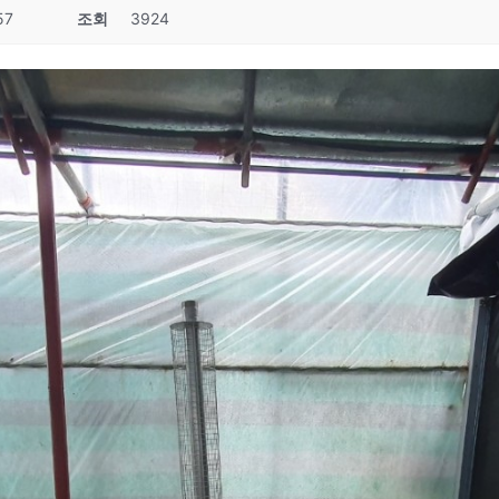
57
조회
3924