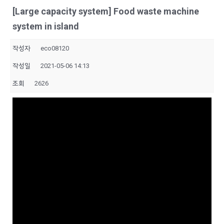
[Large capacity system] Food waste machine
system in island
작성자
eco08120
작성일
2021-05-06 14:13
조회
2626