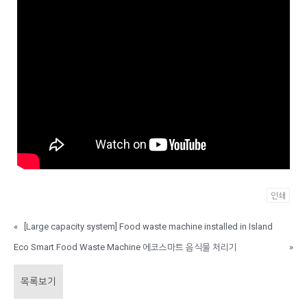
인쇄
«
[Large capacity system] Food waste machine installed in Island
Eco Smart Food Waste Machine 에코스마트 음식물 처리기
»
목록보기